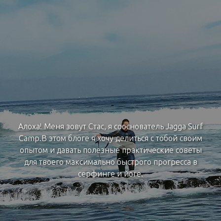
Алоха! Меня зовут Стас, я сооснователь Jagga Surf
Camp.В этом блоге я хочу делиться с тобой своим
опытом и давать полезные практические советы
для твоего максимально быстрого прогресса в
серфинге и йоге.